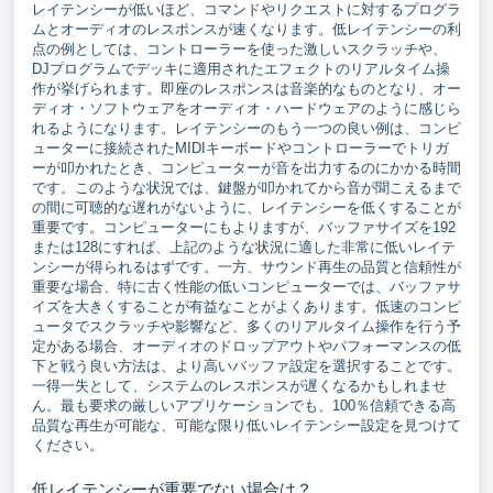
レイテンシーが低いほど、コマンドやリクエストに対するプログラ
ムとオーディオのレスポンスが速くなります。低レイテンシーの利
点の例としては、コントローラーを使った激しいスクラッチや、
DJプログラムでデッキに適用されたエフェクトのリアルタイム操
作が挙げられます。即座のレスポンスは音楽的なものとなり、オー
ディオ・ソフトウェアをオーディオ・ハードウェアのように感じら
れるようになります。レイテンシーのもう一つの良い例は、コンピ
ューターに接続されたMIDIキーボードやコントローラーでトリガ
ーが叩かれたとき、コンピューターが音を出力するのにかかる時間
です。このような状況では、鍵盤が叩かれてから音が聞こえるまで
の間に可聴的な遅れがないように、レイテンシーを低くすることが
重要です。コンピューターにもよりますが、バッファサイズを192
または128にすれば、上記のような状況に適した非常に低いレイテ
ンシーが得られるはずです。一方、サウンド再生の品質と信頼性が
重要な場合、特に古く性能の低いコンピューターでは、バッファサ
イズを大きくすることが有益なことがよくあります。低速のコンピ
ュータでスクラッチや影響など、多くのリアルタイム操作を行う予
定がある場合、オーディオのドロップアウトやパフォーマンスの低
下と戦う良い方法は、より高いバッファ設定を選択することです。
一得一失として、システムのレスポンスが遅くなるかもしれませ
ん。最も要求の厳しいアプリケーションでも、100％信頼できる高
品質な再生が可能な、可能な限り低いレイテンシー設定を見つけて
ください。
低レイテンシーが重要でない場合は？