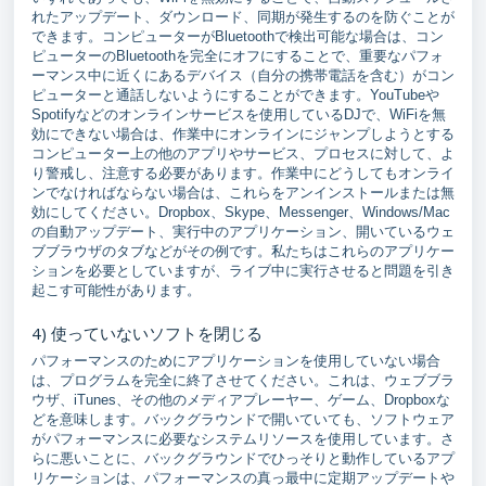
れたアップデート、ダウンロード、同期が発生するのを防ぐことが
できます。コンピューターがBluetoothで検出可能な場合は、コン
ピューターのBluetoothを完全にオフにすることで、重要なパフォ
ーマンス中に近くにあるデバイス（自分の携帯電話を含む）がコン
ピューターと通話しないようにすることができます。YouTubeや
Spotifyなどのオンラインサービスを使用しているDJで、WiFiを無
効にできない場合は、作業中にオンラインにジャンプしようとする
コンピューター上の他のアプリやサービス、プロセスに対して、よ
り警戒し、注意する必要があります。作業中にどうしてもオンライ
ンでなければならない場合は、これらをアンインストールまたは無
効にしてください。Dropbox、Skype、Messenger、Windows/Mac
の自動アップデート、実行中のアプリケーション、開いているウェ
ブブラウザのタブなどがその例です。私たちはこれらのアプリケー
ションを必要としていますが、ライブ中に実行させると問題を引き
起こす可能性があります。
4) 使っていないソフトを閉じる
パフォーマンスのためにアプリケーションを使用していない場合
は、プログラムを完全に終了させてください。これは、ウェブブラ
ウザ、iTunes、その他のメディアプレーヤー、ゲーム、Dropboxな
どを意味します。バックグラウンドで開いていても、ソフトウェア
がパフォーマンスに必要なシステムリソースを使用しています。さ
らに悪いことに、バックグラウンドでひっそりと動作しているアプ
リケーションは、パフォーマンスの真っ最中に定期アップデートや