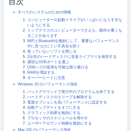
目次
すべてのシステムのための情報
コンピューターの起動ドライブがいっぱいになりすぎな
いようにする
トップクラスのコンピューターでさえも、動作が重くな
ることがあります
WiFiとBluetoothを無効にして、重要なパフォーマンス
中に見つけにくい不具合を防ぐ
使っていないソフトを閉じる
2台目のハードディスクに音楽ライブラリを保存する
適切なUSBポートを選ぶ
USBハブの使用を可能な限り避ける
RAMを増設する
オーバーヒートに注意
Windows 10 のパフォーマンス強化
バックグラウンドで実行中のプログラムを終了する
ハードディスクのスリープを解除する
電源オプションを高パフォーマンスに設定する
自動アップデートをオフにする
グラフィック効果を無効にする
プロセッサのスケジュールを増やす
ユーザーアカウント制御を無効にする
Mac OS のパフォーマンス強化