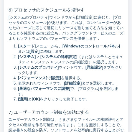
6) プロセッサのスケジュールを増やす
[システムのプロパティ]ウィンドウから[詳細設定]に進むと、[プロ
セッサのスケジュール]があります。これは、コンピューターがあ
なたのニーズに応じて適切にリソースを割り当てる方法を知ってい
ることを確認するのに役立ち、バックグラウンドサービスのニーズ
よりもソフトウェアのパフォーマンスを優先します：
[スタート]
メニューから、
[Windowsのコントロールパネル]
または
[設定]
に移動します。
[システム]
>
[システムの詳細設定]
（またはシステムとセキュ
リティ > システム > システムの詳細設定）を選択します。
[システムのプロパティ]
ウィンドウで、
[詳細設定]
タブをクリ
ックします。
[パフォーマンス]
で
[設定]
を選択する。
表示されたウィンドウで、
[詳細設定]
タブを選択します。
[最適なパフォーマンスに調整]
で、[プログラム]を選択しま
す。
[適用]
と
[OK]
をクリックして終了します。
7) ユーザーアカウント制御を無効にする
ユーザーアカウント制御は、さまざまなファイルへの権限許可とア
クセスの迷路を作る可能性があります。これを無効にすることで、
読み書きの競合を防ぎ、ソフトウェアを効率的に実行することがで