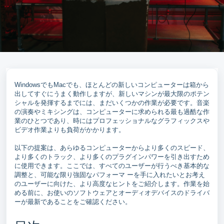
WindowsでもMacでも、ほとんどの新しいコンピューターは箱から
出してすぐにうまく動作しますが、新しいマシンが最大限のポテン
シャルを発揮するまでには、まだいくつかの作業が必要です。音楽
の演奏やミキシングは、コンピューターに求められる最も過酷な作
業のひとつであり、時にはプロフェッショナルなグラフィックスや
ビデオ作業よりも負荷がかかります。
以下の提案は、あらゆるコンピューターからより多くのスピード、
より多くのトラック、より多くのプラグインパワーを引き出すため
に使用できます。ここでは、すべてのユーザーが行うべき基本的な
調整と、可能な限り強固なパフォーマ ーを手に入れたいとお考え
のユーザーに向けた、より高度なヒントをご紹介します。作業を始
める前に、お使いのソフトウェアとオーディオデバイスのドライバ
ーが最新であることをご確認ください。