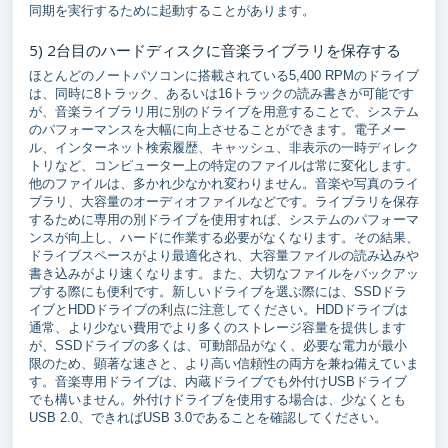
同期を実行するために起動することがあります。
5) 2台目のハードディスクに音楽ライブラリを保存する
ほとんどのノートパソコンに搭載されている5,400 RPMのドライブ
は、同時に8トラック、あるいは16トラックの読み書きが可能です
が、音楽ライブラリ用に別のドライブを用意することで、システム
のパフォーマンスを大幅に向上させることができます。電子メー
ル、インターネット検索履歴、キャッシュ、非表示の一時ディレク
トリなど、コンピューター上の特定のファイルは常に変化します。
他のファイルは、多かれ少なかれ変わりません。音楽や写真のライ
ブラリ、大容量のオーディオファイルなどです。ライブラリを保存
するために専用の別ドライブを使用すれば、システムのパフォーマ
ンスが向上し、ハードに作業する必要がなくなります。その結果、
ドライブスペースがより最適化され、大容量ファイルの読み込みや
書き込みがより速くなります。また、大切なファイルをバックアッ
プする際にも便利です。新しいドライブを選ぶ際には、SSDドラ
イブとHDDドライブの利点に注意してください。HDDドライブは
通常、より少ない費用でより多くのストレージ容量を提供します
が、SSDドライブの多くは、可動部品がなく、必要な電力が最小
限のため、顕著な速さと、より高い信頼性の両方を兼ね備えていま
す。音楽専用ドライブは、内蔵ドライブでも外付けUSBドライブ
でも構いません。外付けドライブを使用する場合は、少なくとも
USB 2.0、できればUSB 3.0であることを確認してください。