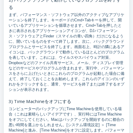
る
まず、パフォーマンス・ソフトウェア以外のアクティブなアプリケ
ーションを終了します。キーボードのCmd+Tabキーを押して、開
いているアプリケーションを循環させます。Cmd+Tabを押したと
きに表示されるアプリケーションアイコンが、DJパフォーマン
ス・ソフトウェアとFinder（スマイルの青い四角）だけになるよう
に、開いているものをすべて終了します。次に、バックグラウンド
プログラムとサービスを終了します。画面右上、時計の隣にあるア
イコンは、バックグラウンドで動作しているほとんどのプログラム
を表しています。これには、ウイルスやスパイウェア対策、
Dropboxなどのファイル共有サービス、メール、ディスプレイ管理
などのサービスやプログラムが含まれます。実行中、パフォーマン
スをさらに上げたいときにこれらのプログラムが起動した場合に備
えて、終了しておくことをお勧めします。これらのアイコンのいず
れかをクリックすると、通常、サービスを終了または終了するオプ
ションが表示されます。
3) Time Machineをオフにする
コンピューターのバックアップにTime Machineを使用している場
合（これは素晴らしいアイデアです）、実行時にはTime Machine
をオフにしてください。Macはバックアップを開始するのに都合の
悪い時間を選ぶかもしれません。[システム環境設定] ＞ [Time
Machine]と進み、[Time Machine]をオフに設定します。パフォーマ