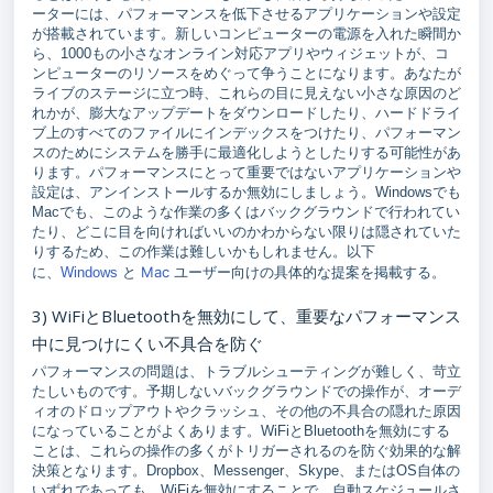
ーターには、パフォーマンスを低下させるアプリケーションや設定
が搭載されています。新しいコンピューターの電源を入れた瞬間か
ら、1000もの小さなオンライン対応アプリやウィジェットが、コ
ンピューターのリソースをめぐって争うことになります。あなたが
ライブのステージに立つ時、これらの目に見えない小さな原因のど
れかが、膨大なアップデートをダウンロードしたり、ハードドライ
ブ上のすべてのファイルにインデックスをつけたり、パフォーマン
スのためにシステムを勝手に最適化しようとしたりする可能性があ
ります。パフォーマンスにとって重要ではないアプリケーションや
設定は、アンインストールするか無効にしましょう。Windowsでも
Macでも、このような作業の多くはバックグラウンドで行われてい
たり、どこに目を向ければいいのかわからない限りは隠されていた
りするため、この作業は難しいかもしれません。以下
Mac
に、
Windows
と
ユーザー向けの具体的な提案を掲載する。
3) WiFiとBluetoothを無効にして、重要なパフォーマンス
中に見つけにくい不具合を防ぐ
パフォーマンスの問題は、トラブルシューティングが難しく、苛立
たしいものです。予期しないバックグラウンドでの操作が、オーデ
ィオのドロップアウトやクラッシュ、その他の不具合の隠れた原因
になっていることがよくあります。WiFiとBluetoothを無効にする
ことは、これらの操作の多くがトリガーされるのを防ぐ効果的な解
決策となります。Dropbox、Messenger、Skype、またはOS自体の
いずれであっても、WiFiを無効にすることで、自動スケジュールさ