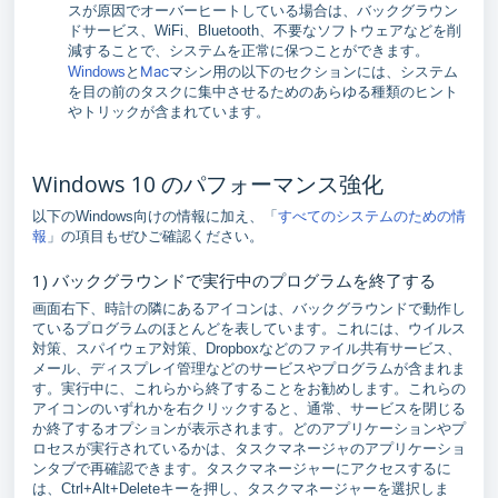
スが原因でオーバーヒートしている場合は、バックグラウン
ドサービス、WiFi、Bluetooth、不要なソフトウェアなどを削
減することで、システムを正常に保つことができます。
Mac
Windows
と
マシン用の以下のセクションには、システム
を目の前のタスクに集中させるためのあらゆる種類のヒント
やトリックが含まれています。
Windows 10 のパフォーマンス強化
以下のWindows向けの情報に加え、「
すべてのシステムのための情
報
」の項目もぜひご確認ください。
1) バックグラウンドで実行中のプログラムを終了する
画面右下、時計の隣にあるアイコンは、バックグラウンドで動作し
ているプログラムのほとんどを表しています。これには、ウイルス
対策、スパイウェア対策、Dropboxなどのファイル共有サービス、
メール、ディスプレイ管理などのサービスやプログラムが含まれま
す。実行中に、これらから終了することをお勧めします。これらの
アイコンのいずれかを右クリックすると、通常、サービスを閉じる
か終了するオプションが表示されます。どのアプリケーションやプ
ロセスが実行されているかは、タスクマネージャのアプリケーショ
ンタブで再確認できます。タスクマネージャーにアクセスするに
は、Ctrl+Alt+Deleteキーを押し、タスクマネージャーを選択しま