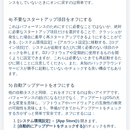
ンスをしていないときにオンに戻すのは簡単です。
4) 不要なスタートアップ項目をオフにする
これはパフォーマンスのためにすぐに必要なことではないが、絶対
に必要なスタートアップ項目だけを選択することで、クラッシュが
発生した場合に素早く再スタートアップできるようにすることがで
きる。[システム環境設定] ＞ [アカウント設定]に移動する。[ログ
イン項目]で、システムが起動するたびに開く必要のない項目のチ
ェックを外します。DJソフトウェアや定期的に使用するものを開
くように設定できますが、これらは必要ないときでも再起動するた
びに開くことに注意してください。また、未知のバックグラウンド
サービスが勝手に起動していないかチェックする良い機会でもあり
ます。
5) 自動アップデートをオフにする
他の自動タスクと同様、これをオフにするのは良いアイデアです。
パフォーマンスの妨げになるだけでなく、アップデートはOSの大
きな変更を意味し、ソフトウェアやハードウェアとの互換性の衝突
の可能性を意味しまう。準備ができてからアップデートをチェック
する方がずっと簡単で安全です。オフにするには：
[システム環境設定]
＞
[
App Store]
を開きます。
[自動的にアップデートをチェックする]
のチェックを外す。