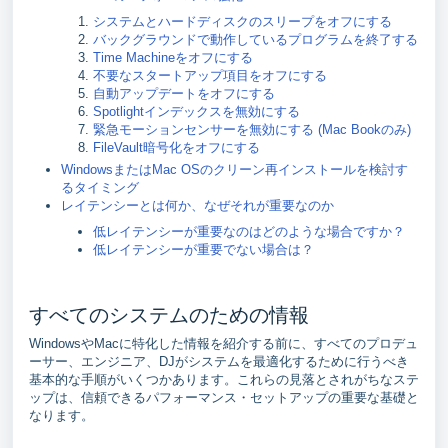
システムとハードディスクのスリープをオフにする
バックグラウンドで動作しているプログラムを終了する
Time Machineをオフにする
不要なスタートアップ項目をオフにする
自動アップデートをオフにする
Spotlightインデックスを無効にする
緊急モーションセンサーを無効にする (Mac Bookのみ)
FileVault暗号化をオフにする
WindowsまたはMac OSのクリーン再インストールを検討す
るタイミング
レイテンシーとは何か、なぜそれが重要なのか
低レイテンシーが重要なのはどのような場合ですか？
低レイテンシーが重要でない場合は？
すべてのシステムのための情報
WindowsやMacに特化した情報を紹介する前に、すべてのプロデュ
ーサー、エンジニア、DJがシステムを最適化するために行うべき
基本的な手順がいくつかあります。これらの見落とされがちなステ
ップは、信頼できるパフォーマンス・セットアップの重要な基礎と
なります。