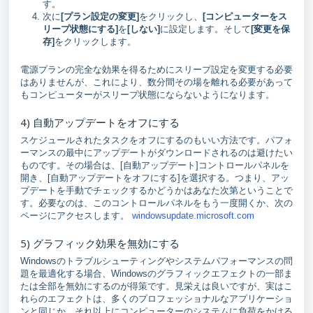
す。
次に
[プラン設定の変更]
をクリックし、
[コンピューターをス
リープ状態にする]
を
[しない]
に設定します。そして
[変更を保
存]
をクリックします。
電源プランの完全な効果を得るためにスリープ設定を変更する必要
はありませんが、これにより、数分間その場を離れる必要があって
もコンピューターがスリープ状態にならないようになります。
4) 自動アップデートをオフにする
スケジュールされたタスクをオフにするのもいい方法です。パフォ
ーマンスの最中にアップデートがダウンロードされるのは避けたい
ものです。その場合は、[自動アップデート]コントロールパネルを
開き、[自動アップデートをオフにする]を選択する。つまり、アッ
プデートを手動でチェックするかどうかはあなた次第ということで
す。必要なのは、このコントロールパネルをもう一度開くか、次の
ページにアクセスします。
windowsupdate.microsoft.com
5) グラフィック効果を無効にする
Windowsのトラブルシューティングやシステムパフォーマンスの問
題を最適化する場合、Windowsのグラフィックエフェクトの一部ま
たは全部を無効にするのが得策です。見栄えは良いですが、実はこ
れらのエフェクトは、多くのプロフェッショナルなアプリケーショ
ンと同じか、それ以上にコンピューターのシステムに負荷をかける