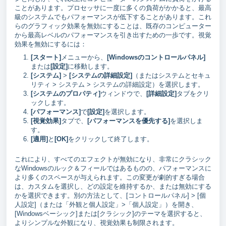
ことがあります。プロセッサに一度に多くの負荷がかかると、最高
級のシステムでもパフォーマンスが低下することがあります。これ
らのグラフィック効果を無効にすることは、既存のコンピューター
から最高レベルのパフォーマンスを引き出すための一歩です。視覚
効果を無効にするには：
[スタート]
メニューから、
[Windowsのコントロールパネル]
または
[設定]
に移動します。
[システム]
>
[システムの詳細設定]
（またはシステムとセキュ
リティ > システム > システムの詳細設定）を選択します。
[システムのプロパティ]
ウィンドウで、
[詳細設定]
タブをクリ
ックします。
[パフォーマンス]
で
[設定]
を選択します。
[視覚効果]
タブで、
[パフォーマンスを優先する]
を選択しま
す。
[適用]
と
[OK]
をクリックして終了します。
これにより、すべてのエフェクトが無効になり、非常にクラシック
なWindowsのルック＆フィールではあるものの、パフォーマンスに
より多くのスペースが与えられます。この変更が劇的すぎる場合
は、カスタムを選択し、どの設定を維持するか、または無効にする
かを選択できます。別の方法として、[コントロールパネル] > [個
人設定]（または「外観と個人設定」>「個人設定」）を開き、
[Windowsベーシック]または[クラシック]のテーマを選択すると、
よりシンプルな外観になり、視覚効果も制限されます。