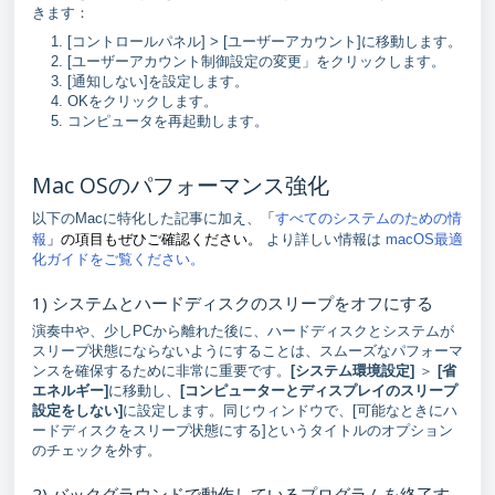
きます：
[コントロールパネル] > [ユーザーアカウント]に移動します。
[ユーザーアカウント制御設定の変更」をクリックします。
[通知しない]を設定します。
OKをクリックします。
コンピュータを再起動します。
Mac OSのパフォーマンス強化
「
すべてのシステムのための情
以下のMacに特化した記事に加え、
報
」の項目もぜひご確認ください。
より詳しい情報は
macOS最適
化ガイドをご覧ください。
1) システムとハードディスクのスリープをオフにする
演奏中や、少しPCから離れた後に、ハードディスクとシステムが
スリープ状態にならないようにすることは、スムーズなパフォーマ
ンスを確保するために非常に重要です。
[
システム環境設定]
＞
[
省
エネルギー]
に移動し、
[
コンピューターとディスプレイの
スリープ
設定をしない]
に設定します。同じウィンドウで、[可能なときにハ
ードディスクをスリープ状態にする]というタイトルのオプション
のチェックを外す。
2) バックグラウンドで動作しているプログラムを終了す