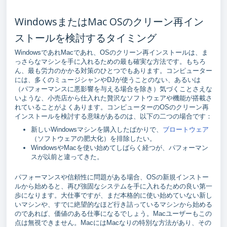
WindowsまたはMac OSのクリーン再イン
ストールを検討するタイミング
WindowsであれMacであれ、OSのクリーン再インストールは、ま
っさらなマシンを手に入れるための最も確実な方法です。もちろ
ん、最も労力のかかる対策のひとつでもあります。コンピューター
には、多くのミュージシャンやDJが使うことのない、あるいは
（パフォーマンスに悪影響を与える場合を除き）気づくことさえな
いような、小売店から仕入れた贅沢なソフトウェアや機能が搭載さ
れていることがよくあります。コンピューターのOSのクリーン再
インストールを検討する意味があるのは、以下の二つの場合です：
新しいWindowsマシンを購入したばかりで、
ブロートウェア
（ソフトウェアの肥大化）を排除したい。
WindowsやMacを使い始めてしばらく経つが、パフォーマン
スが以前と違ってきた。
パフォーマンスや信頼性に問題がある場合、OSの新規インストー
ルから始めると、再び強固なシステムを手に入れるための良い第一
歩になります。大仕事ですが、まだ本格的に使い始めていない新し
いマシンや、すでに絶望的なほど行き詰っているマシンから始める
のであれば、価値のある仕事になるでしょう。Macユーザーもこの
点は無視できません。MacにはMacなりの特別な方法があり、その