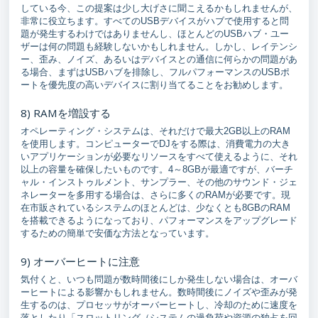
している今、この提案は少し大げさに聞こえるかもしれませんが、
非常に役立ちます。すべてのUSBデバイスがハブで使用すると問
題が発生するわけではありませんし、ほとんどのUSBハブ・ユー
ザーは何の問題も経験しないかもしれません。しかし、レイテンシ
ー、歪み、ノイズ、あるいはデバイスとの通信に何らかの問題があ
る場合、まずはUSBハブを排除し、フルパフォーマンスのUSBポ
ートを優先度の高いデバイスに割り当てることをお勧めします。
8) RAMを増設する
オペレーティング・システムは、それだけで最大2GB以上のRAM
を使用します。コンピューターでDJをする際は、消費電力の大き
いアプリケーションが必要なリソースをすべて使えるように、それ
以上の容量を確保したいものです。4～8GBが最適ですが、バーチ
ャル・インストゥルメント、サンプラー、その他のサウンド・ジェ
ネレーターを多用する場合は、さらに多くのRAMが必要です。現
在市販されているシステムのほとんどは、少なくとも8GBのRAM
を搭載できるようになっており、パフォーマンスをアップグレード
するための簡単で安価な方法となっています。
9) オーバーヒートに注意
気付くと、いつも問題が数時間後にしか発生しない場合は、オーバ
ーヒートによる影響かもしれません。数時間後にノイズや歪みが発
生するのは、プロセッサがオーバーヒートし、冷却のために速度を
落としたり「スロットリング（システムの過負荷や資源の独占を回