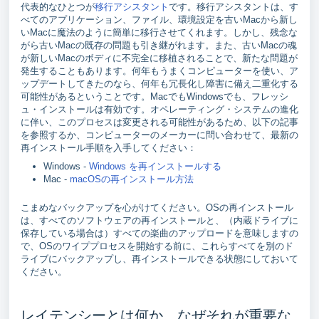
代表的なひとつが
移行アシスタント
です。移行アシスタントは、す
べてのアプリケーション、ファイル、環境設定を古いMacから新し
いMacに魔法のように簡単に移行させてくれます。しかし、残念な
がら古いMacの既存の問題も引き継がれます。また、古いMacの魂
が新しいMacのボディに不完全に移植されることで、新たな問題が
発生することもあります。何年もうまくコンピューターを使い、ア
ップデートしてきたのなら、何年も冗長化し障害に備え二重化する
可能性があるということです。MacでもWindowsでも、フレッシ
ュ・インストールは有効です。オペレーティング・システムの進化
に伴い、このプロセスは変更される可能性があるため、以下の記事
を参照するか、コンピューターのメーカーに問い合わせて、最新の
再インストール手順を入手してください：
Windows -
Windows を再インストールする
Mac -
macOSの再インストール方法
こまめなバックアップを心がけてください。OSの再インストール
は、すべてのソフトウェアの再インストールと、（内蔵ドライブに
保存している場合は）すべての楽曲のアップロードを意味しますの
で、OSのワイププロセスを開始する前に、これらすべてを別のド
ライブにバックアップし、再インストールできる状態にしておいて
ください。
レイテンシーとは何か、なぜそれが重要な