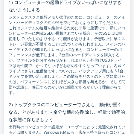
1) コンピューターの起動ドライブがいっぱいになりすぎ
ないようにする
システムタスクと仮想メモリ操作のために、コンピューターのメイ
ン・ハードディスクの約20％を空けておくようにしてください。
これはシステムの速度を維持するために非常に重要です。新しいコ
ンピューターに内蔵SSDが搭載されている場合、そのSSDは以前
使用していたものより小さい可能性があります。予想以上に早くス
トレージ容量が不足することに気づくかもしれません。メインのハ
ードディスクが80％以上いっぱいになると、コンピューターのパ
フォーマンスが低下します。2台目のハードディスクを購入する
か、ファイルを処分する時期かもしれません。外付けUSBドライ
ブは高性能で、かつてないほどお求めやすくなっています。内蔵ド
ライブはさらに低価格です。ついでに、バックアップ用にもう1台
ドライブを買い足しましょう。この情報をリストのトップに挙げた
のは、パフォーマンスにどれほど大きな影響を与えるか、そして問
題を認識し、修正するのがいかに簡単であるかという理由からで
す。
2) トップクラスのコンピューターでさえも、動作が重く
なることがあります - 余分な機能を削除し、軽量で効率的
な状態に保ちましょう
出荷時のコンピューター設定が、ユーザーにとって最適化されてい
るとは限りません。WindowsもMacも、店から持ち帰ったコンピュ