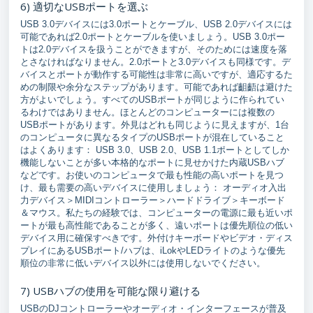
6) 適切なUSBポートを選ぶ
USB 3.0デバイスには3.0ポートとケーブル、USB 2.0デバイスには
可能であれば2.0ポートとケーブルを使いましょう。USB 3.0ポー
トは2.0デバイスを扱うことができますが、そのためには速度を落
とさなければなりません。2.0ポートと3.0デバイスも同様です。デ
バイスとポートが動作する可能性は非常に高いですが、適応するた
めの制限や余分なステップがあります。可能であれば齟齬は避けた
方がよいでしょう。すべてのUSBポートが同じように作られてい
るわけではありません。ほとんどのコンピューターには複数の
USBポートがあります。外見はどれも同じように見えますが、1台
のコンピュータに異なるタイプのUSBポートが混在していること
はよくあります： USB 3.0、USB 2.0、USB 1.1ポートとしてしか
機能しないことが多い本格的なポートに見せかけた内蔵USBハブ
などです。お使いのコンピュータで最も性能の高いポートを見つ
け、最も需要の高いデバイスに使用しましょう： オーディオ入出
力デバイス＞MIDIコントローラー＞ハードドライブ＞キーボード
＆マウス。私たちの経験では、コンピューターの電源に最も近いポ
ートが最も高性能であることが多く、遠いポートは優先順位の低い
デバイス用に確保すべきです。外付けキーボードやビデオ・ディス
プレイにあるUSBポート/ハブは、iLokやLEDライトのような優先
順位の非常に低いデバイス以外には使用しないでください。
7) USBハブの使用を可能な限り避ける
USBのDJコントローラーやオーディオ・インターフェースが普及