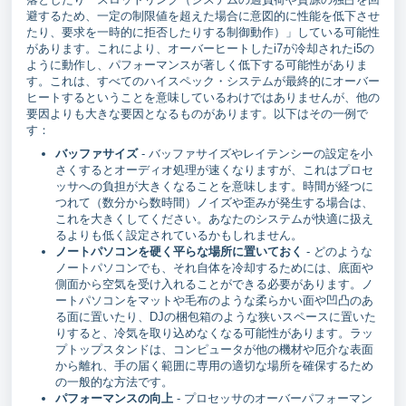
避するため、一定の制限値を超えた場合に意図的に性能を低下させ
たり、要求を一時的に拒否したりする制御動作）」している可能性
があります。これにより、オーバーヒートしたi7が冷却されたi5の
ように動作し、パフォーマンスが著しく低下する可能性がありま
す。これは、すべてのハイスペック・システムが最終的にオーバー
ヒートするということを意味しているわけではありませんが、他の
要因よりも大きな要因となるものがあります。以下はその一例で
す：
バッファサイズ
- バッファサイズやレイテンシーの設定を小
さくするとオーディオ処理が速くなりますが、これはプロセ
ッサへの負担が大きくなることを意味します。時間が経つに
つれて（数分から数時間）ノイズや歪みが発生する場合は、
これを大きくしてください。あなたのシステムが快適に扱え
るよりも低く設定されているかもしれません。
ノートパソコンを硬く平らな場所に置いておく
- どのような
ノートパソコンでも、それ自体を冷却するためには、底面や
側面から空気を受け入れることができる必要があります。ノ
ートパソコンをマットや毛布のような柔らかい面や凹凸のあ
る面に置いたり、DJの梱包箱のような狭いスペースに置いた
りすると、冷気を取り込めなくなる可能性があります。ラッ
プトップスタンドは、コンピュータが他の機材や厄介な表面
から離れ、手の届く範囲に専用の適切な場所を確保するため
の一般的な方法です。
パフォーマンスの向上
- プロセッサのオーバーパフォーマン