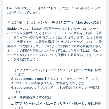
Pro Tools 12など、一部のソフトウェアでは、Spotlightインデック
スが使用されています。
7) 緊急モーションセンサーを無効にする (Mac Bookのみ)
Sudden Motion Sensor
（緊急モーションセンサー）は、ノート
パソコンが突然動いたときにハードドライブの回転を一時的に停止
し、ドライブへの損傷を防ぐように設計されています。これは素晴
らしい機能ですが、大音量の環境（クラブやバーなど）では、大音
量のベースや揺れるステージによって簡単に作動する可能性があり
ます。この機能を無効にしたり再度有効にしたりするには、Macタ
ーミナルからコマンドプロンプトを使用する必要があります。セン
サーを無効にするには：
[アプリケーション]
>
[ユーティリティ]
>
[ターミナル]
に移動
します。
sudo pmset -a sms 1
と入力してリターンキーを押します。
プロンプトが表示されたら、管理者を入力します。
sudo pmset -g
と入力して、これが適用されたことを確認し
ます。
センサーを再度有効にするには
[アプリケーション]
>
[ユーティリティ]
>
[ターミナル]
に移動
します。