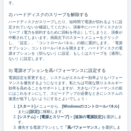
す。
2) ハードディスクのスリープを解除する
ハードディスクがスリープしたり、短時間で電源が切れるように設
定されていないか確認してください。演奏中にハードディスクがス
リープ（電力を節約するために回転を停止）してしまうと、演奏が
中断されてしまいます。画面左下のスタートメニューをクリック
し、「設定」、「コントロールパネル」の順に選択します。「電源
オプション」コントロールパネルを開きます。ハードディスクの電
源オプションを［切らない］に設定、もしくはスリープを［適用し
ない］に設定します。
3) 電源オプションを高パフォーマンスに設定する
電源設定を変更すると、システムがエネルギー効率よりもパフォー
マンスを優先するようになります。私たちは可能な限りエネルギー
効率を高めることをサポートしますが、大きなパフォーマンスの前
にはこれをオンにして、スピードアップが必要なときにシステムの
速度が低下しないようにするとよいでしょう：
[スタート]
メニューから、
[Windowsのコントロールパネル]
または
[
設定]
に移動します。
[システム]
>
[電源とスリープ]
>
[追加の電源設定]
を選択しま
す。
優先する電源プランとして
「高パフォーマンス」
を選択しま