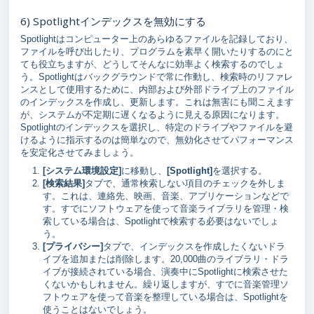
6) Spotlightインデックスを無効にする
Spotlightはコンピューター上のあらゆるファイルを記録しており、
ファイルを呼び出したり、プログラムを素早く開いたりするのにと
ても役立ちますが、どうしてそんなに効率よく検索するのでしょ
う。Spotlightはバックグラウンドで常に作動し、検索時のリファレ
ンスとして使用するために、内部および外部ドライブ上のファイル
のインデックスを作成し、更新します。これは無害にも聞こえます
が、システムが不定期に遅くなるように見える原因になります。
Spotlightのインデックスを選択し、特定のドライブやファイルを避
けるように指示するのは簡単なので、無効化させてパフォーマンス
を安定化させてみましょう。
[システム環境設定]
に移動し、
[
Spotlight]
を選択する。
[検索結果]
タブで、通常検索しない項目のチェックを外しま
す。これは、連絡先、映画、音楽、アプリケーションなどで
す。すでにソフトウェアを使って音楽ライブラリを管理・検
索している場合は、Spotlightで検索する必要はないでしょ
う。
[プライバシー]
タブで、インデックスを作成したくないドラ
イブを追加または削除します。20,000曲のライブラリ・ドラ
イブが接続されている場合、演奏中にSpotlightに検索させた
くないかもしれません。繰り返しますが、すでに音楽管理ソ
フトウェアを使って音楽を整理している場合は、Spotlightを
使うことはないでしょう。