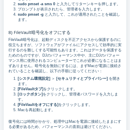
sudo pmset -a sms 0
と入力してリターンキーを押します。
プロンプトが表示されたら、管理者を入力します。
sudo pmset -g
と入力して、これが適用されたことを確認し
ます。
8) FileVault暗号化をオフにする
FileVault暗号化は、起動ディスクを不正アクセスから保護するのに
役立ちますが、ソフトウェアがファイルにアクセスして効率的に実
行するのを難しくする可能性もあります。これはデータを保護する
ためのものですが、DJのパフォーマンス中や、主にDJのパフォー
マンス用に使用されるコンピューターでこれが必要になることはま
ずありません。暗号化を無効にするには、まずMacが電源に接続さ
れていることを確認し、以下の手順に従ってください：
[システム環境設定]
＞
[セキュリティとプライバシー]
を開き
ます。
[FileVaultタブ]
をクリックします。
[ロックボタン]
をクリックし、管理者パスワードを入力しま
す。
[FileVaultをオフにする]
をクリックします。
Macを再起動します。
復号化には時間がかかり、処理中はMacを電源に接続したままにす
る必要があるため、パフォーマンスの直前は避けてください。