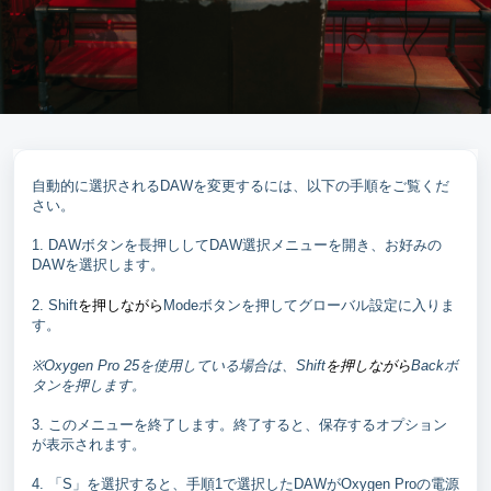
自動的に選択されるDAWを変更するには、以下の手順をご覧くだ
さい。
1. DAWボタンを長押ししてDAW選択メニューを開き、お好みの
DAWを選択します。
を押しながら
2. Shift
Modeボタンを押してグローバル設定に入りま
す。
を押しながら
※Oxygen Pro 25を使用している場合は、Shift
Backボ
タンを押します。
3. このメニューを終了します。終了すると、保存するオプション
が表示されます。
4. 「S」を選択すると、手順1で選択したDAWがOxygen Proの電源