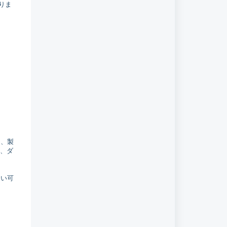
りま
は、製
に、ダ
ない可