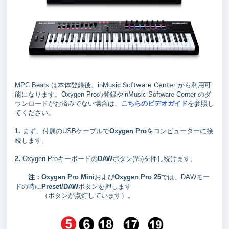
Software Center
MPC Beats は本体登録後、inMusic
から利用可
能になります。Oxygen Proの登録やinMusic Software Center のダ
ウンロードがお済みでない場合は、
こちらのビデオガイド
を参照し
てください。
1.
まず、付属のUSBケーブルで
Oxygen Pro
をコンピューターに接
続します。
2.
Oxygen Proキーボードの
DAW
ボタン(#5)を押し続けます。
注：
Oxygen Pro Mini
および
Oxygen Pro 25
では、DAWモー
ドの時に
Preset/DAW
ボタンを押します
（ボタンが点灯しています）。