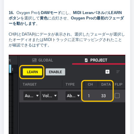
16.
Oxygen Proを
DAWモード
にし、
MIDI Leranパネル
の
LEARN
ボタン
を選択して
黄色
に点灯させ、
Oxygen Proの最初のフェーダ
ーを動かします
。
CH列とDATA列にデータが表示され、選択したフェーダーが選択し
たオーディオまたはMIDIトラックに正常にマッピングされたこと
が確認できるはずです。