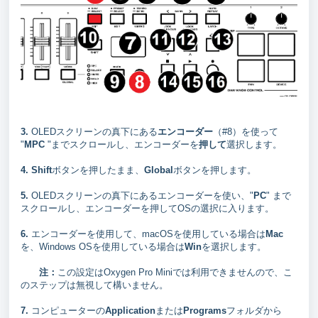
3.
OLEDスクリーンの真下にある
エンコーダー
（#8）を使って
"
MPC
"までスクロールし、エンコーダーを
押して
選択します。
4.
Shift
ボタンを押したまま、
Global
ボタンを押します。
5.
OLEDスクリーンの真下にあるエンコーダーを使い、"
PC
" まで
スクロールし、エンコーダーを押してOSの選択に入ります。
6.
エンコーダーを使用して、macOSを使用している場合は
Mac
を、Windows OSを使用している場合は
Win
を選択します。
注：
この設定はOxygen Pro Miniでは利用できませんので、こ
のステップは無視して構いません。
7.
コンピューターの
Application
または
Programs
フォルダから