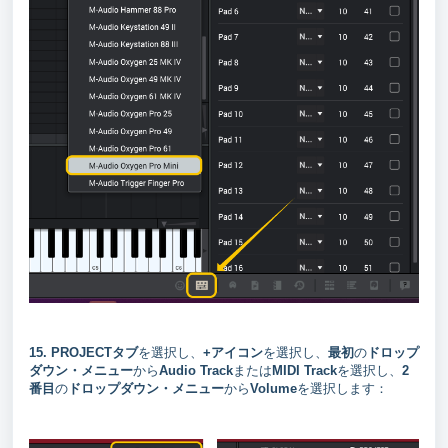
15.
PROJECTタブ
を選択し、
+アイコン
を選択し、
最初
の
ドロップ
ダウン・
メニュー
から
Audio Track
または
MIDI Track
を選択し、
2
番目
の
ドロップダウン・メニュー
から
Volume
を選択します：