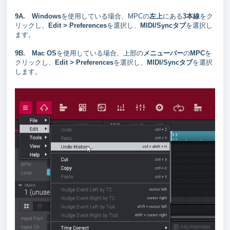
9A.
Windows
を使用している場合、MPCの
左上
にある
3本線
をク
リックし、
Edit > Preferences
を選択し、
MIDI/Syncタブ
を選択し
ます。
9B.
Mac OS
を使用している場合、上部の
メニューバー
の
MPC
を
クリックし、
Edit > Preferences
を選択し、
MIDI/Syncタブ
を選択
します。